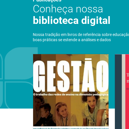
Conheça nossa
biblioteca digital
Nossa tradição em livros de referência sobre educaçã
boas práticas se estende a análises e dados