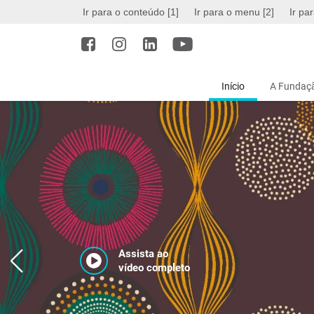
Ir para o conteúdo [1]
Ir para o menu [2]
Ir pa
Início
A Fundaçã
Assista ao
vídeo completo