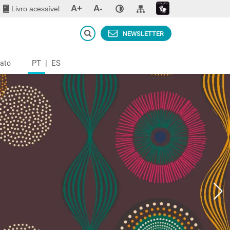
A+
A-
Livro acessível
NEWSLETTER
PT
|
ES
ato