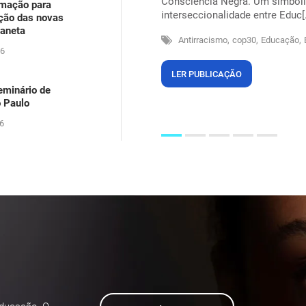
Consciência Negra. Um simbolis
rmação para
arecia ser um problema dos outros,
interseccionalidade entre Educ[.
ação das novas
itos na própria pele, suando sob
laneta
Antirracismo,
cop30,
Educação,
26
LER PUBLICAÇÃO
eminário de
o Paulo
6