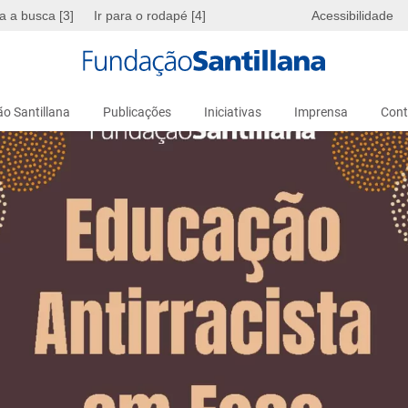
ra a busca [3]
Ir para o rodapé [4]
Acessibilidade
o Santillana
Publicações
Iniciativas
Imprensa
Cont