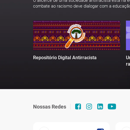
O alicerce de uma sociedade antirracista está na 
combate ao racismo deve dialogar com a educaçã
U
Repositório Digital Antirracista
r
Nossas Redes