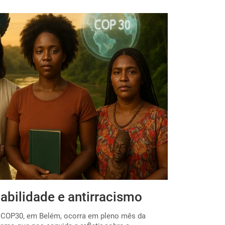
abilidade e antirracismo
Por uma E
 a COP30, em Belém, ocorra em pleno mês da
O início do ano 