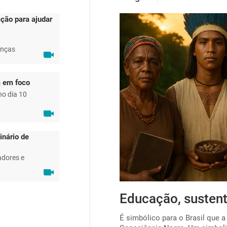
ção para ajudar
anças
a em foco
no dia 10
inário de
adores e
ta para viabilizar o
Educação, sustent
É simbólico para o Brasil que