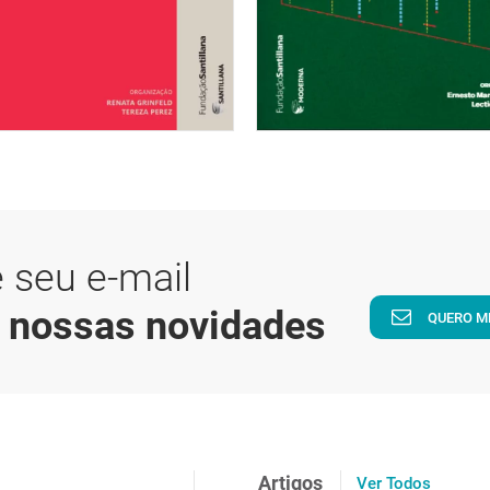
 seu e-mail
a nossas novidades
QUERO M
Artigos
Ver Todos