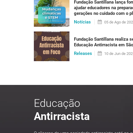
Fundação Santillana lança fo
Se até alguns anos atrás a sustentabilidade p
ajudar educadores na prepar
não há mais como negar: sentimos hoje os efe
gerações no cuidado com o p
um calor que [...]
Notícias
05 de
Ago
de 20
Fundação Santillana realiza s
LER PUBLICAÇÃO
Educação Antirracista em Sã
Releases
10 de
Jun
de 202
Educação
Antirracista