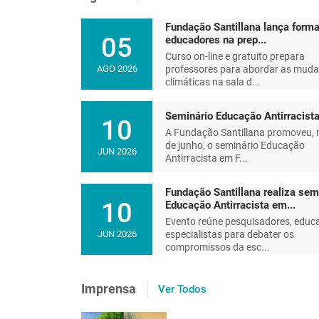
Fundação Santillana lança forma
05
educadores na prep...
Curso on-line e gratuito prepara
professores para abordar as mud
AGO 2026
climáticas na sala d...
Seminário Educação Antirracist
10
A Fundação Santillana promoveu, 
de junho, o seminário Educação
JUN 2026
Antirracista em F...
Fundação Santillana realiza sem
10
Educação Antirracista em...
Evento reúne pesquisadores, educ
especialistas para debater os
JUN 2026
compromissos da esc...
Educar e reeducar um plane
Imprensa
Ver Todos
futuro