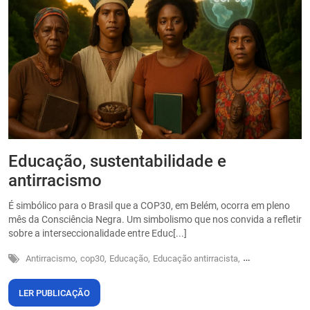
Educação, sustentabilidade e
P
antirracismo
O
s
É simbólico para o Brasil que a COP30, em Belém, ocorra em pleno
o
mês da Consciência Negra. Um simbolismo que nos convida a refletir
sobre a interseccionalidade entre Educ[...]
Antirracismo,
cop30,
Educação,
Educação antirracista,
Sustentabilidade
LER PUBLICAÇÃO