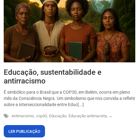
Educação, sustentabilidade e
P
antirracismo
O
s
É simbólico para o Brasil que a COP30, em Belém, ocorra em pleno
o
mês da Consciência Negra. Um simbolismo que nos convida a refletir
sobre a interseccionalidade entre Educ[...]
Antirracismo,
cop30,
Educação,
Educação antirracista,
Sustentabilidade
LER PUBLICAÇÃO