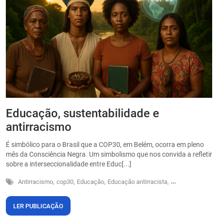
Educação, sustentabilidade e
P
antirracismo
O
s
É simbólico para o Brasil que a COP30, em Belém, ocorra em pleno
o
mês da Consciência Negra. Um simbolismo que nos convida a refletir
sobre a interseccionalidade entre Educ[...]
Antirracismo,
cop30,
Educação,
Educação antirracista,
Sustentabilidade
LER PUBLICAÇÃO