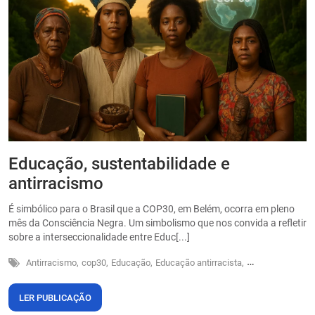
Educação, sustentabilidade e
P
antirracismo
O
s
É simbólico para o Brasil que a COP30, em Belém, ocorra em pleno
o
mês da Consciência Negra. Um simbolismo que nos convida a refletir
sobre a interseccionalidade entre Educ[...]
Antirracismo,
cop30,
Educação,
Educação antirracista,
Sustentabilidade
LER PUBLICAÇÃO