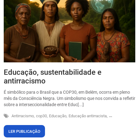
Educação, sustentabilidade e
P
antirracismo
O
s
É simbólico para o Brasil que a COP30, em Belém, ocorra em pleno
o
mês da Consciência Negra. Um simbolismo que nos convida a refletir
sobre a interseccionalidade entre Educ[...]
Antirracismo,
cop30,
Educação,
Educação antirracista,
Sustentabilidade
LER PUBLICAÇÃO