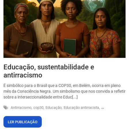
Educação, sustentabilidade e
P
antirracismo
O
s
É simbólico para o Brasil que a COP30, em Belém, ocorra em pleno
o
mês da Consciência Negra. Um simbolismo que nos convida a refletir
sobre a interseccionalidade entre Educ[...]
Antirracismo,
cop30,
Educação,
Educação antirracista,
Sustentabilidade
LER PUBLICAÇÃO